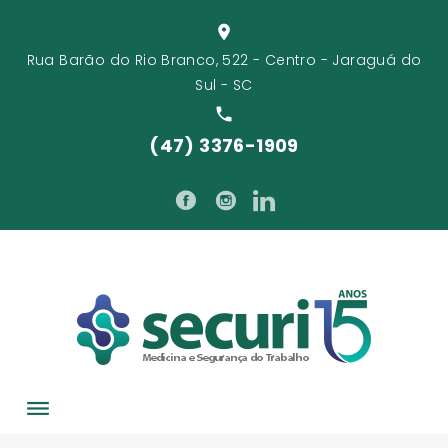
Skip
location_on
to
Rua Barão do Rio Branco, 522 - Centro - Jaraguá do
content
Sul - SC
local_phone
(47) 3376-1909
facebook
instagram
linkedin